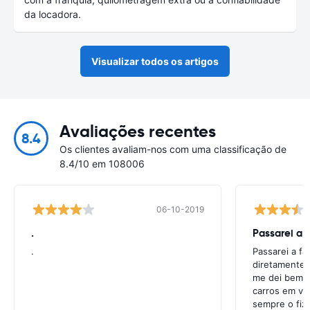
da locadora.
Visualizar todos os artigos
Avaliações recentes
8.4
Os clientes avaliam-nos com uma classificação de
8.4/10 em 108006
06-10-2019
.
Passarei a 
.
Passarei a f
diretamente 
me dei bem c
carros em va
sempre o fiz