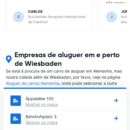
não correu b
CARLOS
JOR
C
Buchbinder Aeroporto Internacional
J
Avis 
de Frankfurt
Muni
Empresas de aluguer em e perto
de Wiesbaden
Se está à procura de um carro de aluguer em Alemanha, mas
noutra cidade além de Wiesbaden, por favor, veja na página
Aluguer de carros Alemanha
, onde pode selecionar a outra
cidade em Alemanha que gostaria de alugar um carro
Äppelallee 100
Mostrar no mapa
Bahnhofsplatz 3
Mostrar no mapa