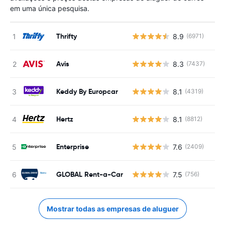
em uma única pesquisa.
Thrifty
8.9
(6971)
N
Avis
8.3
(7437)
N
Keddy By Europcar
8.1
(4319)
N
Hertz
8.1
(8812)
N
Enterprise
7.6
(2409)
N
GLOBAL Rent-a-Car
7.5
(756)
N
Mostrar todas as empresas de aluguer