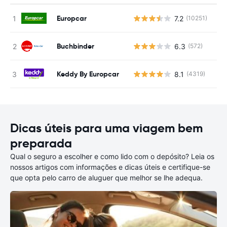
Europcar
7.2
(10251)
N
Buchbinder
6.3
(572)
N
Keddy By Europcar
8.1
(4319)
N
Dicas úteis para uma viagem bem
preparada
Qual o seguro a escolher e como lido com o depósito? Leia os
nossos artigos com informações e dicas úteis e certifique-se
que opta pelo carro de aluguer que melhor se lhe adequa.