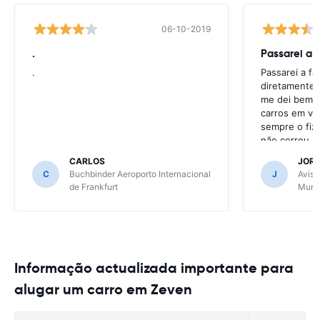
06-10-2019
.
Passarei a 
.
Passarei a f
diretamente 
me dei bem c
carros em va
sempre o fiz
não correu b
CARLOS
JOR
C
Buchbinder Aeroporto Internacional
J
Avis 
de Frankfurt
Muni
Informação actualizada importante para
alugar um carro em Zeven