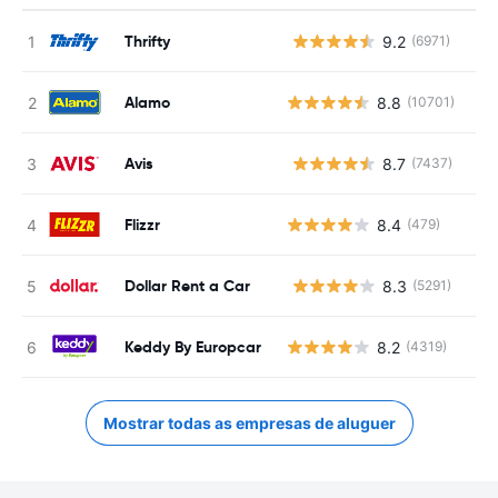
Thrifty
9.2
(6971)
N
Alamo
8.8
(10701)
Avis
8.7
(7437)
N
Flizzr
8.4
(479)
Dollar Rent a Car
8.3
(5291)
N
Keddy By Europcar
8.2
(4319)
Mostrar todas as empresas de aluguer