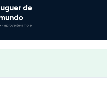
luguer de
 mundo
 - aproveite-a hoje