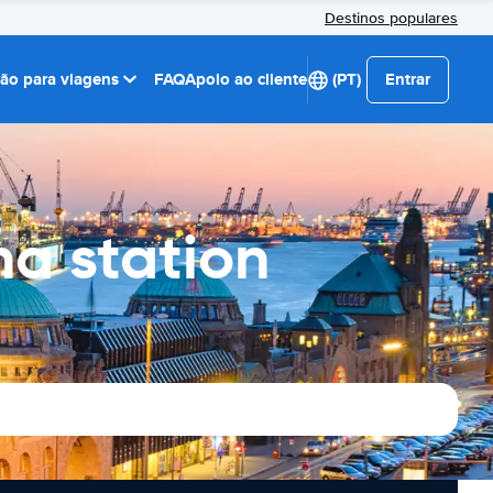
Destinos populares
ção para viagens
FAQ
Apoio ao cliente
(PT)
Entrar
a station