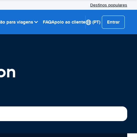
Destinos populares
ção para viagens
FAQ
Apoio ao cliente
(PT)
Entrar
on