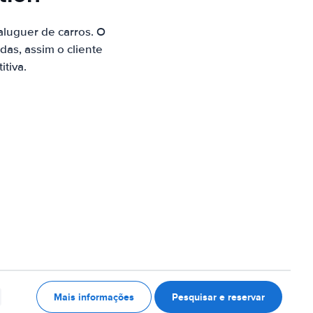
luguer de carros. O
as, assim o cliente
tiva.
Mais informações
Pesquisar e reservar