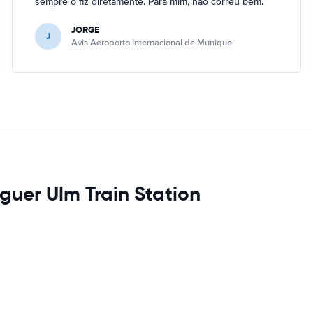
sempre o fiz diretamente. Para mim, não correu bem.
JORGE
J
Avis Aeroporto Internacional de Munique
guer Ulm Train Station