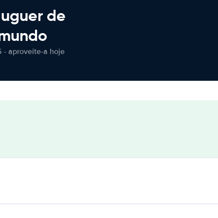
luguer de
 mundo
 - aproveite-a hoje