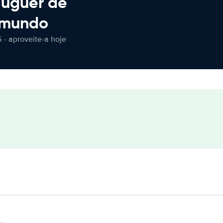
luguer de
 mundo
 - aproveite-a hoje