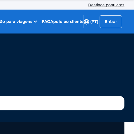
Destinos populares
ção para viagens
FAQ
Apoio ao cliente
(PT)
Entrar