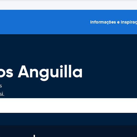
Informações e inspira
os Anguilla
s
i.