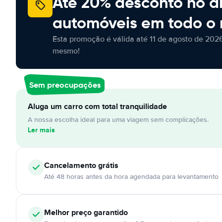
Até 20% desconto no a
automóveis em todo o
Esta promoção é válida até 11 de agosto de 2026
mesmo!
Sem preocupações
Aluga um carro com total tranquilidade
A nossa escolha ideal para uma viagem sem complicações.
Ler mais
Cancelamento
grátis
Até 48 horas antes da hora agendada para levantamento
Melhor preço garantido