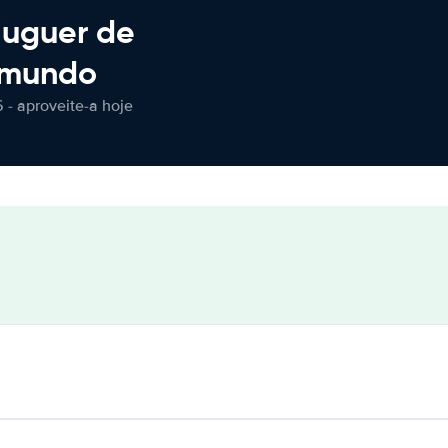
luguer de
 mundo
 - aproveite-a hoje