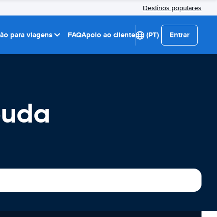
Destinos populares
ção para viagens
FAQ
Apoio ao cliente
(PT)
Entrar
buda