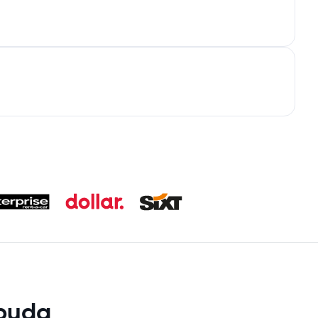
rbuda