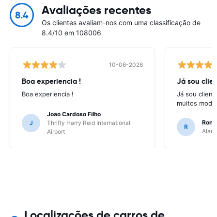
Avaliações recentes
8.4
Os clientes avaliam-nos com uma classificação de
8.4/10 em 108006
10-06-2026
Boa experiencia !
Já sou clien
Boa experiencia !
Já sou client
muitos model
Joao Cardoso Filho
Ronni
J
Thrifty Harry Reid International
R
Alamo
Airport
Localizações de carros de