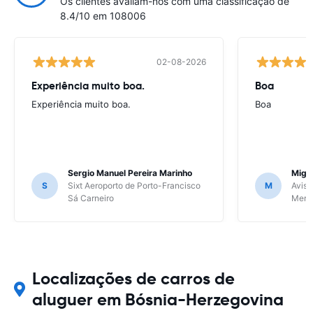
Os clientes avaliam-nos com uma classificação de
8.4/10 em 108006
02-08-2026
Experiência muito boa.
Boa
Experiência muito boa.
Boa
Sergio Manuel Pereira Marinho
Migu
S
Sixt Aeroporto de Porto-Francisco
M
Avis 
Sá Carneiro
Meri
Localizações de carros de
aluguer em Bósnia-Herzegovina