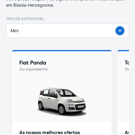
em Bósnia-Herzegovina.
TIPO DE AUTOMÓVEL
Mini
Fiat Panda
Toy
Ou equivalente
Ou eq
As nossas melhores ofertas
As n