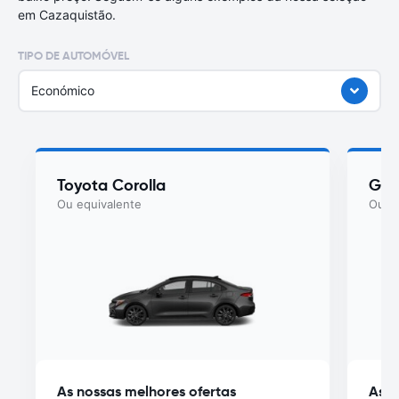
em Cazaquistão.
TIPO DE AUTOMÓVEL
Económico
Toyota Corolla
Gee
Ou equivalente
Ou eq
As nossas melhores ofertas
As n