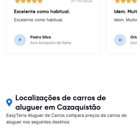
31-10-2025
Excelente como habitual.
Idem. Muit
Excelente como habitual.
Idem. Muito 
Pedro Silva
Orlan
P
O
Avis Aeroporto de Naha
Sixt 
Localizações de carros de
aluguer em Cazaquistão
EasyTerra Aluguer de Carros compara preços de carros de
aluguer nos seguintes destinos