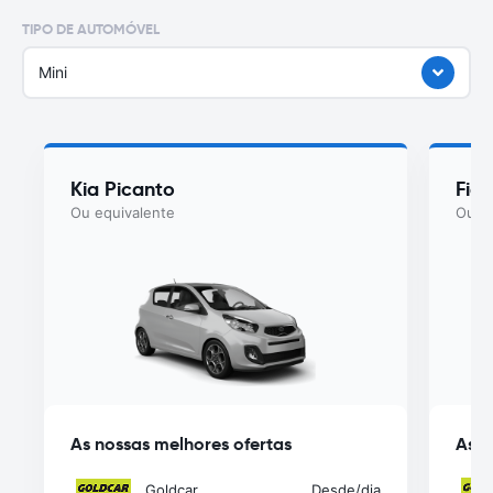
TIPO DE AUTOMÓVEL
Mini
Kia Picanto
Fiat
Ou equivalente
Ou eq
As nossas melhores ofertas
As n
Goldcar
Desde
/dia