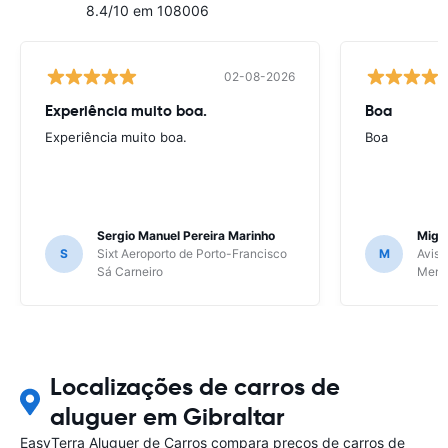
8.4/10 em 108006
02-08-2026
Experiência muito boa.
Boa
Experiência muito boa.
Boa
Sergio Manuel Pereira Marinho
Migu
S
Sixt Aeroporto de Porto-Francisco
M
Avis 
Sá Carneiro
Meri
Localizações de carros de
aluguer em Gibraltar
EasyTerra Aluguer de Carros compara preços de carros de