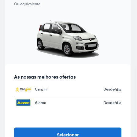
Ou equivalente
As nossas melhores ofertas
Cargini
Desde
/dia
Alamo
Desde
/dia
Selecionar