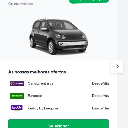
Ou equivalente
As nossas melhores ofertas
Carwiz rent a car
Desde
/dia
Europcar
Desde
/dia
Keddy By Europcar
Desde
/dia
Selecionar