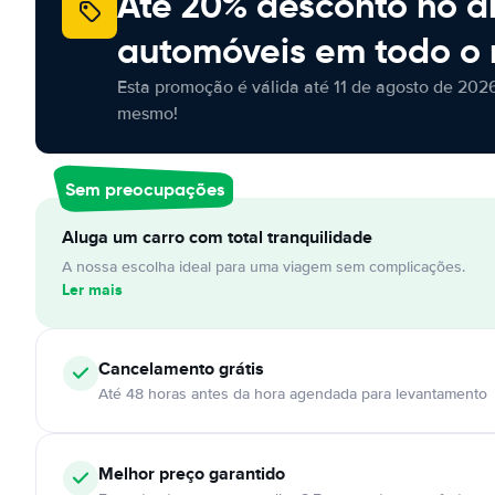
Até 20% desconto no a
automóveis em todo o
Esta promoção é válida até 11 de agosto de 2026
mesmo!
Sem preocupações
Aluga um carro com total tranquilidade
A nossa escolha ideal para uma viagem sem complicações.
Ler mais
Cancelamento
grátis
Até 48 horas antes da hora agendada para levantamento
Melhor preço garantido