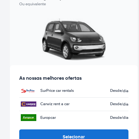
Ou equivalente
As nossas melhores ofertas
SurPrice car rentals
Desde
/dia
Carwiz rent a car
Desde
/dia
Europcar
Desde
/dia
Selecionar