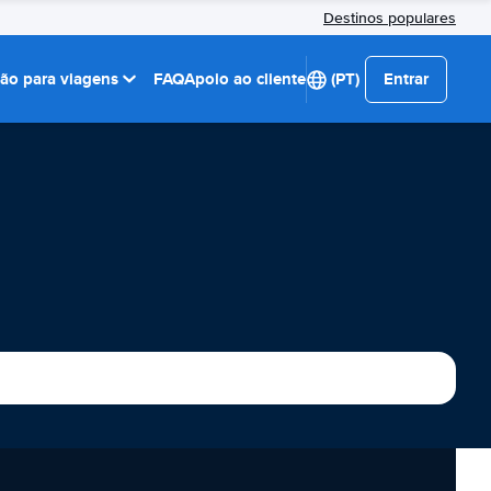
Destinos populares
ção para viagens
FAQ
Apoio ao cliente
(PT)
Entrar