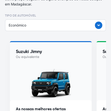
em Madagáscar.
TIPO DE AUTOMÓVEL
Económico
Suzuki Jimny
Suz
Ou equivalente
Ou eq
As nossas melhores ofertas
As n