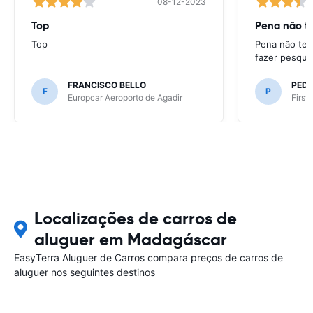
08-12-2023
Top
Pena não te
Top
Pena não ter
fazer pesqui
FRANCISCO BELLO
PED
F
P
Europcar Aeroporto de Agadir
First
Localizações de carros de
aluguer em Madagáscar
EasyTerra Aluguer de Carros compara preços de carros de
aluguer nos seguintes destinos