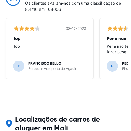
Os clientes avaliam-nos com uma classificação de
8.4/10 em 108006
08-12-2023
Top
Pena não te
Top
Pena não ter
fazer pesqui
FRANCISCO BELLO
PED
F
P
Europcar Aeroporto de Agadir
First
Localizações de carros de
aluguer em Mali