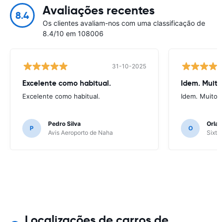
Avaliações recentes
8.4
Os clientes avaliam-nos com uma classificação de
8.4/10 em 108006
31-10-2025
Excelente como habitual.
Idem. Muit
Excelente como habitual.
Idem. Muito 
Pedro Silva
Orlan
P
O
Avis Aeroporto de Naha
Sixt 
Localizações de carros de