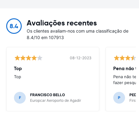
Avaliações recentes
8.4
Os clientes avaliam-nos com uma classificação de
8.4/10 em 107913
08-12-2023
Top
Pena não te
Top
Pena não ter
fazer pesqui
FRANCISCO BELLO
PED
F
P
Europcar Aeroporto de Agadir
First