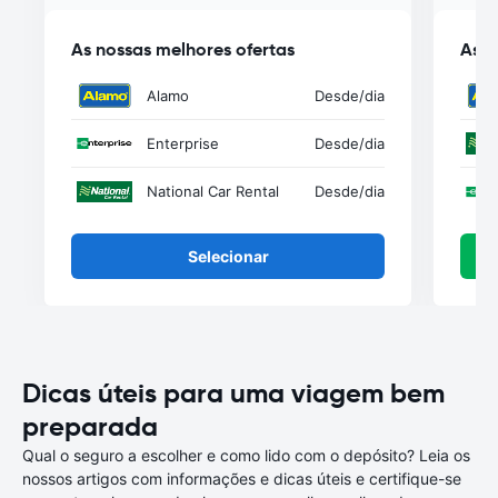
As nossas melhores ofertas
As n
Alamo
Desde
/dia
Enterprise
Desde
/dia
National Car Rental
Desde
/dia
Selecionar
Dicas úteis para uma viagem bem
preparada
Qual o seguro a escolher e como lido com o depósito? Leia os
nossos artigos com informações e dicas úteis e certifique-se