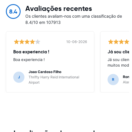
Avaliações recentes
8.4
Os clientes avaliam-nos com uma classificação de
8.4/10 em 107913
10-06-2026
Boa experiencia !
Já sou clien
Boa experiencia !
Já sou client
muitos model
Joao Cardoso Filho
Ronni
J
Thrifty Harry Reid International
R
Alamo
Airport