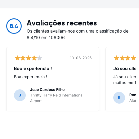
Avaliações recentes
8.4
Os clientes avaliam-nos com uma classificação de
8.4/10 em 108006
10-06-2026
Boa experiencia !
Já sou clien
Boa experiencia !
Já sou client
muitos model
Joao Cardoso Filho
Ronni
J
Thrifty Harry Reid International
R
Alamo
Airport