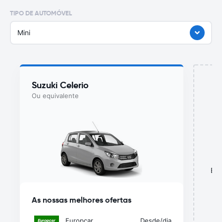
TIPO DE AUTOMÓVEL
Mini
Suzuki Celerio
Ou equivalente
Est
As nossas melhores ofertas
Europcar
Desde
/dia