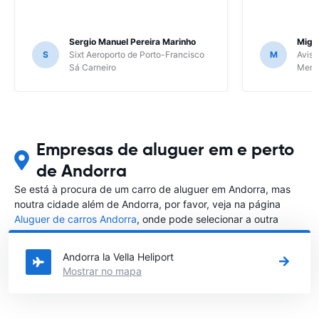
Sergio Manuel Pereira Marinho
Migu
S
Sixt Aeroporto de Porto-Francisco
M
Avis 
Sá Carneiro
Meri
Empresas de aluguer em e perto
de Andorra
Se está à procura de um carro de aluguer em Andorra, mas
noutra cidade além de Andorra, por favor, veja na página
Aluguer de carros Andorra
, onde pode selecionar a outra
cidade em Andorra que gostaria de alugar um carro
Andorra la Vella Heliport
Mostrar no mapa