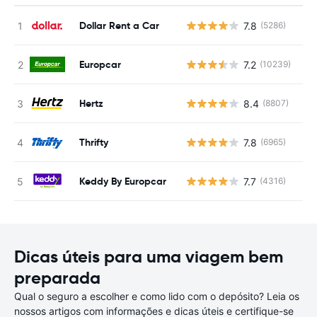
Dollar Rent a Car
7.8
(5286)
N
Europcar
7.2
(10239)
N
Hertz
8.4
(8807)
N
Thrifty
7.8
(6965)
N
Keddy By Europcar
7.7
(4316)
N
Dicas úteis para uma viagem bem
preparada
Qual o seguro a escolher e como lido com o depósito? Leia os
nossos artigos com informações e dicas úteis e certifique-se