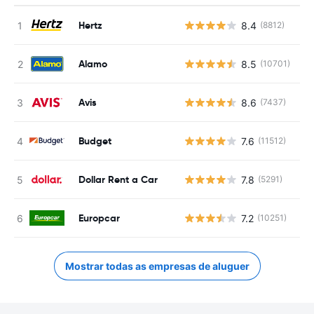
Hertz
8.4
(8812)
N
Alamo
8.5
(10701)
N
Avis
8.6
(7437)
N
Budget
7.6
(11512)
N
Dollar Rent a Car
7.8
(5291)
N
Europcar
7.2
(10251)
N
Mostrar todas as empresas de aluguer