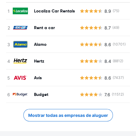
Localiza Car Rentals
8.9
(75)
N
Rent a car
8.7
(49)
N
Alamo
8.6
(10701)
N
Hertz
8.4
(8812)
N
Avis
8.6
(7437)
N
Budget
7.6
(11512)
N
Mostrar todas as empresas de aluguer