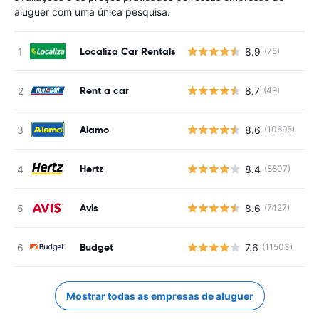
aluguer com uma única pesquisa.
Localiza Car Rentals
8.9
(75)
N
Rent a car
8.7
(49)
N
Alamo
8.6
(10695)
N
Hertz
8.4
(8807)
N
Avis
8.6
(7427)
N
Budget
7.6
(11503)
N
Mostrar todas as empresas de aluguer