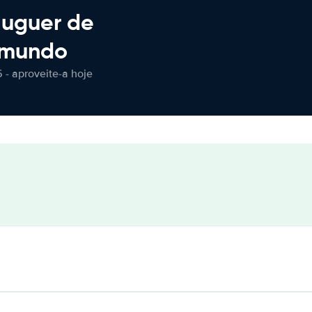
luguer de
 mundo
 - aproveite-a hoje