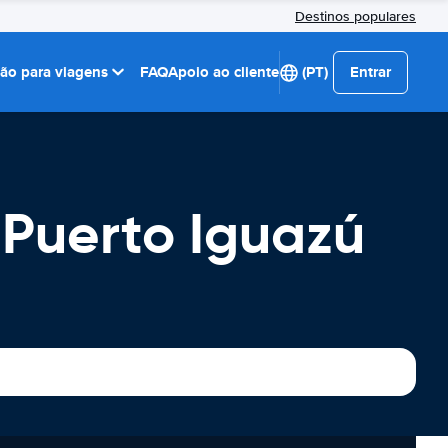
Destinos populares
ção para viagens
FAQ
Apoio ao cliente
(PT)
Entrar
 Puerto Iguazú