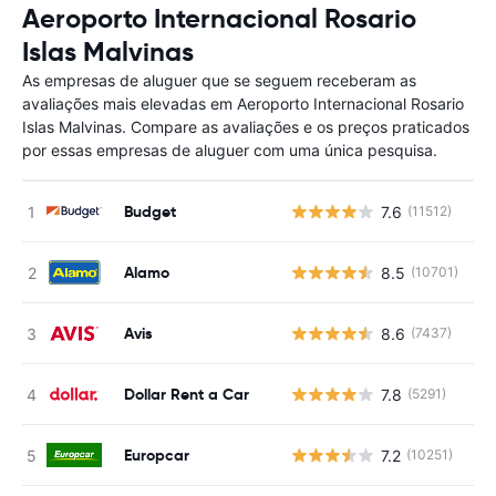
Aeroporto Internacional Rosario
Islas Malvinas
As empresas de aluguer que se seguem receberam as
avaliações mais elevadas em Aeroporto Internacional Rosario
Islas Malvinas. Compare as avaliações e os preços praticados
por essas empresas de aluguer com uma única pesquisa.
Budget
7.6
(11512)
N
Alamo
8.5
(10701)
N
Avis
8.6
(7437)
N
Dollar Rent a Car
7.8
(5291)
N
Europcar
7.2
(10251)
N