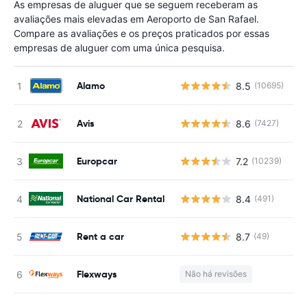
As empresas de aluguer que se seguem receberam as
avaliações mais elevadas em Aeroporto de San Rafael.
Compare as avaliações e os preços praticados por essas
empresas de aluguer com uma única pesquisa.
Alamo
8.5
(10695)
N
Avis
8.6
(7427)
N
Europcar
7.2
(10239)
N
National Car Rental
8.4
(491)
N
Rent a car
8.7
(49)
N
Flexways
Não há revisões
N