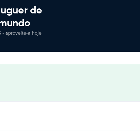
luguer de
 mundo
 - aproveite-a hoje