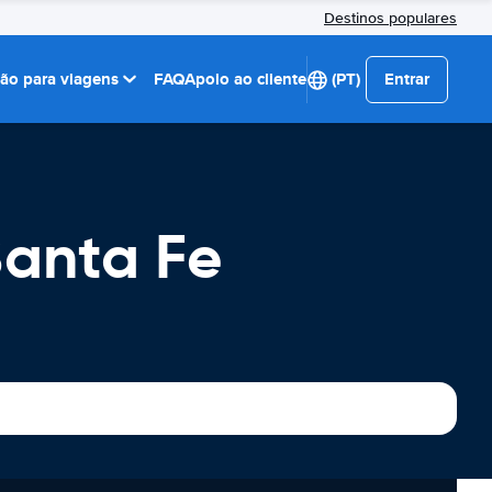
Destinos populares
ção para viagens
FAQ
Apoio ao cliente
(PT)
Entrar
Santa Fe