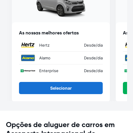
As nossas melhores ofertas
As n
Hertz
Desde
/dia
Alamo
Desde
/dia
Enterprise
Desde
/dia
Selecionar
Opções de aluguer de carros em