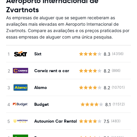
Aeroporto Internacional de
Zvartnots
As empresas de aluguer que se seguem receberam as
avaliações mais elevadas em Aeroporto Internacional de
Zvartnots. Compare as avaliações e os preços praticados por
essas empresas de aluguer com uma única pesquisa.
Sixt
8.3
(4356)
Carwiz rent a car
8.2
(866)
Alamo
8.2
(10701)
Budget
8.1
(11512)
N
Autounion Car Rental
7.5
(483)