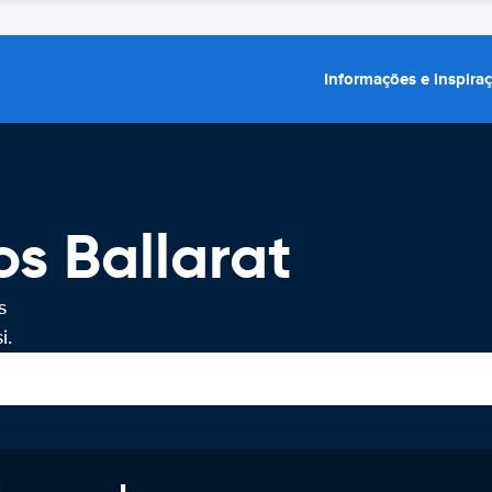
Informações e inspira
os Ballarat
s
i.