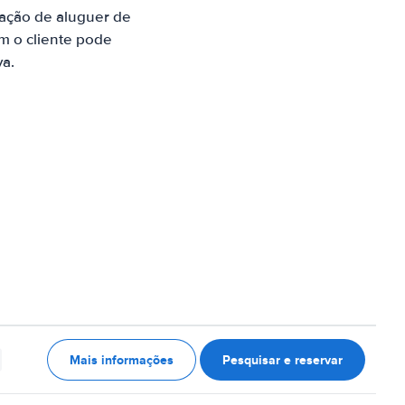
ração de aluguer de
m o cliente pode
va.
Mais informações
Pesquisar e reservar