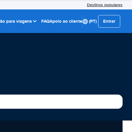
Destinos populares
ção para viagens
FAQ
Apoio ao cliente
(PT)
Entrar