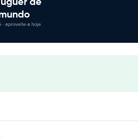
luguer de
 mundo
 - aproveite-a hoje