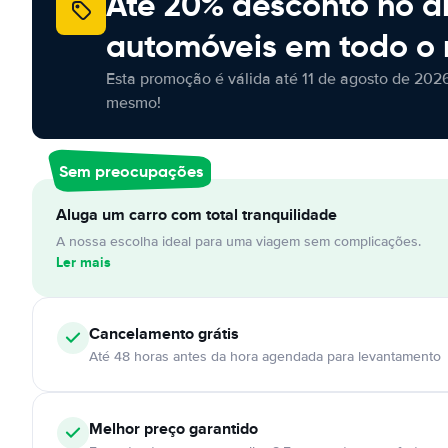
Até 20% desconto no a
automóveis em todo o
Esta promoção é válida até 11 de agosto de 2026
mesmo!
Sem preocupações
Aluga um carro com total tranquilidade
A nossa escolha ideal para uma viagem sem complicações.
Ler mais
Cancelamento
grátis
Até 48 horas antes da hora agendada para levantamento
Melhor preço garantido