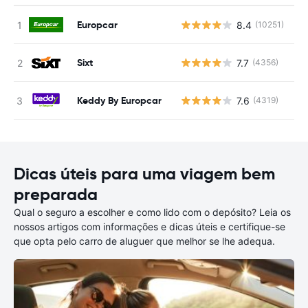
Europcar
8.4
(10251)
N
Sixt
7.7
(4356)
N
Keddy By Europcar
7.6
(4319)
N
Dicas úteis para uma viagem bem
preparada
Qual o seguro a escolher e como lido com o depósito? Leia os
nossos artigos com informações e dicas úteis e certifique-se
que opta pelo carro de aluguer que melhor se lhe adequa.