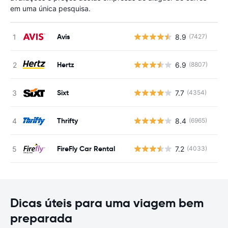
em uma única pesquisa.
Avis
8.9
(7427)
N
Hertz
6.9
(8807)
N
Sixt
7.7
(4354)
N
Thrifty
8.4
(6965)
N
FireFly Car Rental
7.2
(4033)
N
Dicas úteis para uma viagem bem
preparada