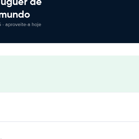
luguer de
 mundo
 - aproveite-a hoje