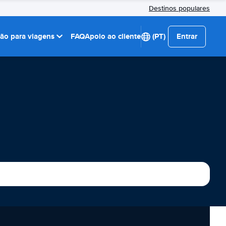
Destinos populares
ção para viagens
FAQ
Apoio ao cliente
(PT)
Entrar