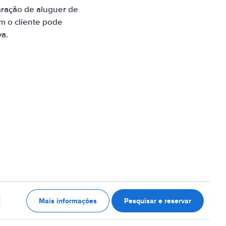
aração de aluguer de
m o cliente pode
va.
Mais informações
Pesquisar e reservar