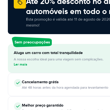
Até 20% desconto no a
automóveis em todo o
Esta promoção é válida até 11 de agosto de 2026
mesmo!
Sem preocupações
Aluga um carro com total tranquilidade
A nossa escolha ideal para uma viagem sem complicações.
Ler mais
Cancelamento
grátis
Até 48 horas antes da hora agendada para levantamento
Melhor preço garantido