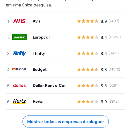
em uma única pesquisa.
Avis
8.9
(7437)
N
Europcar
8.4
(10251)
N
Thrifty
8.4
(6971)
N
Budget
8.8
(11512)
N
Dollar Rent a Car
8.5
(5291)
N
Hertz
6.9
(8812)
N
Mostrar todas as empresas de aluguer