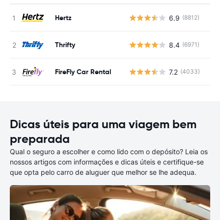
Hertz
6.9
(8812)
N
Thrifty
8.4
(6971)
N
FireFly Car Rental
7.2
(4033)
N
Dicas úteis para uma viagem bem
preparada
Qual o seguro a escolher e como lido com o depósito? Leia os
nossos artigos com informações e dicas úteis e certifique-se
que opta pelo carro de aluguer que melhor se lhe adequa.