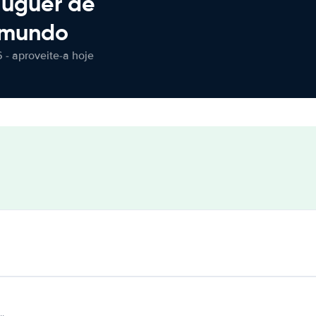
luguer de
 mundo
 - aproveite-a hoje