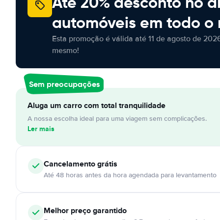
Até 20% desconto no a
automóveis em todo o
Esta promoção é válida até 11 de agosto de 2026
mesmo!
Sem preocupações
Aluga um carro com total tranquilidade
A nossa escolha ideal para uma viagem sem complicações.
Ler mais
Cancelamento
grátis
Até 48 horas antes da hora agendada para levantamento
Melhor preço garantido