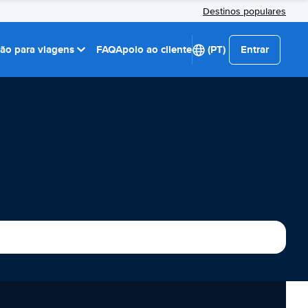
Destinos populares
ção para viagens
FAQ
Apoio ao cliente
(PT)
Entrar