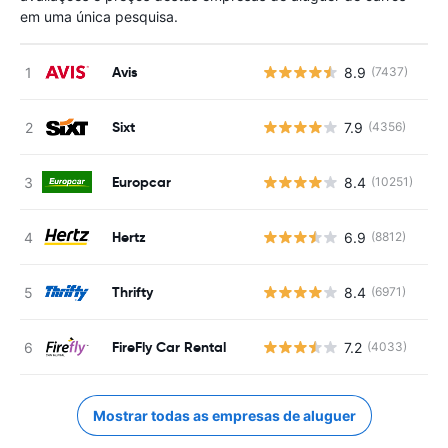
em uma única pesquisa.
Avis
8.9
(7437)
N
Sixt
7.9
(4356)
N
Europcar
8.4
(10251)
N
Hertz
6.9
(8812)
N
Thrifty
8.4
(6971)
N
FireFly Car Rental
7.2
(4033)
N
Mostrar todas as empresas de aluguer