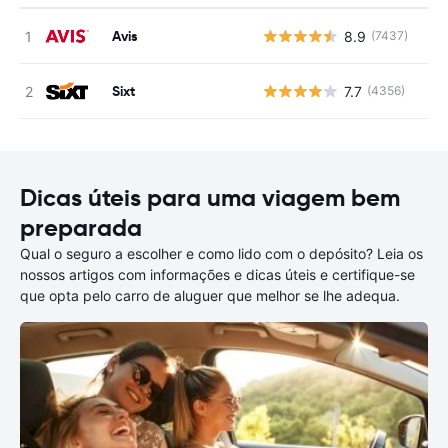
Avis
8.9
(7437)
N
Sixt
7.7
(4356)
N
Dicas úteis para uma viagem bem
preparada
Qual o seguro a escolher e como lido com o depósito? Leia os
nossos artigos com informações e dicas úteis e certifique-se
que opta pelo carro de aluguer que melhor se lhe adequa.