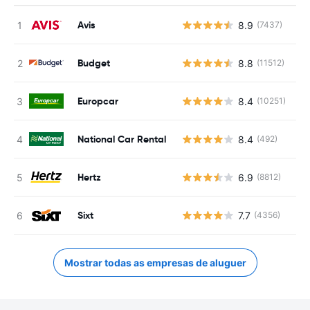
Avis
8.9
(7437)
N
Budget
8.8
(11512)
N
Europcar
8.4
(10251)
N
National Car Rental
8.4
(492)
N
Hertz
6.9
(8812)
N
Sixt
7.7
(4356)
N
Mostrar todas as empresas de aluguer