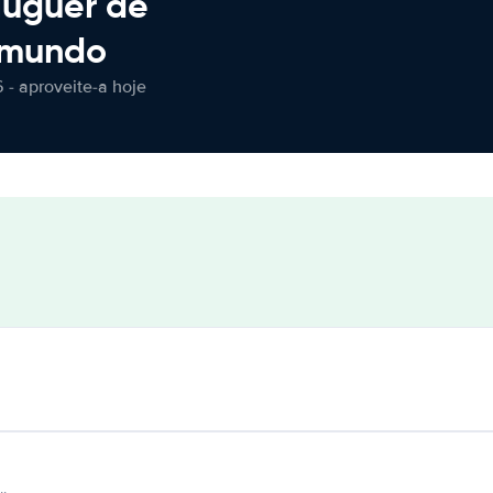
luguer de
 mundo
 - aproveite-a hoje