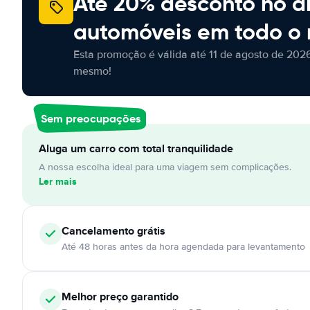
Até 20% desconto no a
automóveis em todo o
Esta promoção é válida até 11 de agosto de 2026
mesmo!
Sem preocupações
Aluga um carro com total tranquilidade
A nossa escolha ideal para uma viagem sem complicações.
Ler mais
Cancelamento
grátis
Até 48 horas antes da hora agendada para levantamento
Melhor preço garantido