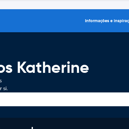
Informações e inspira
os Katherine
s
 si.