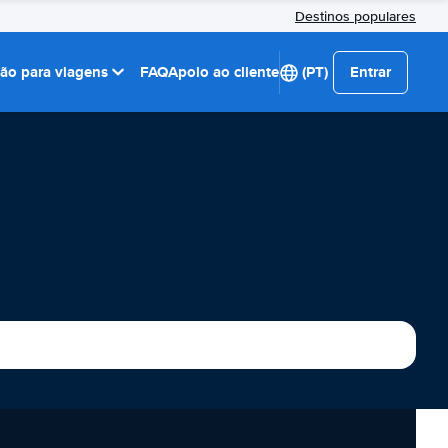
Destinos populares
ção para viagens
FAQ
Apoio ao cliente
(PT)
Entrar