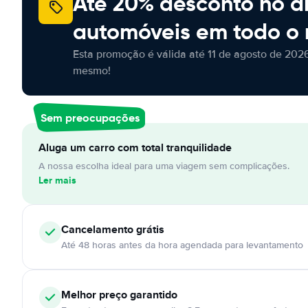
Até 20% desconto no a
automóveis em todo o
Esta promoção é válida até 11 de agosto de 2026
mesmo!
Sem preocupações
Aluga um carro com total tranquilidade
A nossa escolha ideal para uma viagem sem complicações.
Ler mais
Cancelamento
grátis
Até 48 horas antes da hora agendada para levantamento
Melhor preço garantido