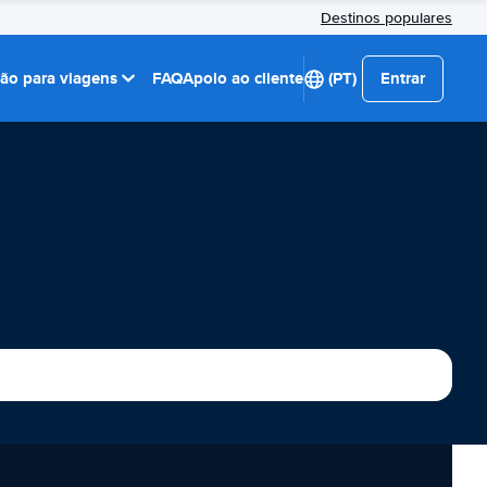
Destinos populares
ção para viagens
FAQ
Apoio ao cliente
(PT)
Entrar