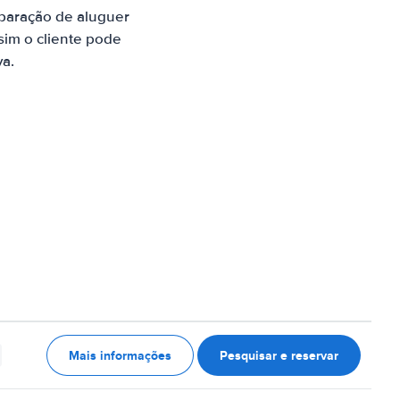
paração de aluguer
sim o cliente pode
va.
Mais informações
Pesquisar e reservar