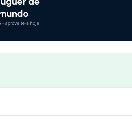
luguer de
 mundo
 - aproveite-a hoje