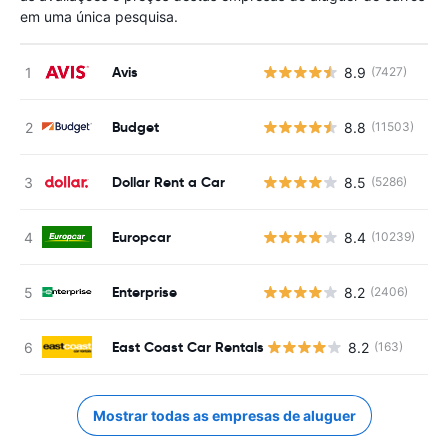
em uma única pesquisa.
Avis
8.9
(7427)
N
Budget
8.8
(11503)
N
Dollar Rent a Car
8.5
(5286)
N
Europcar
8.4
(10239)
N
Enterprise
8.2
(2406)
N
East Coast Car Rentals
8.2
(163)
Mostrar todas as empresas de aluguer