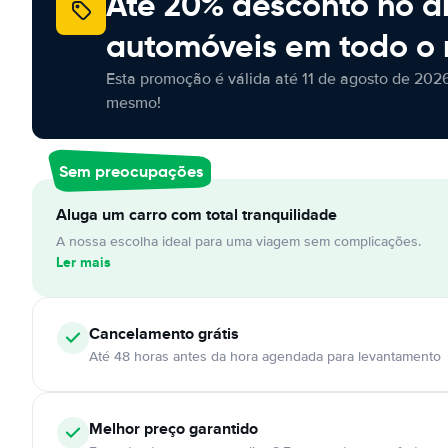
Até 20% desconto no a
automóveis em todo o
Esta promoção é válida até 11 de agosto de 2026
mesmo!
Sem preocupações
Aluga um carro com total tranquilidade
A nossa escolha ideal para uma viagem sem complicações.
Ler mais
Cancelamento
grátis
Até 48 horas antes da hora agendada para levantamento
Melhor preço garantido