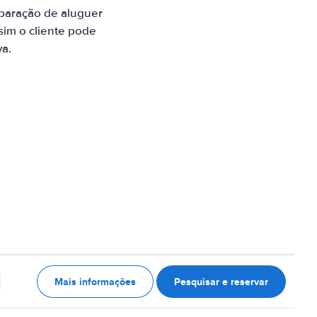
paração de aluguer
sim o cliente pode
va.
Mais informações
Pesquisar e reservar