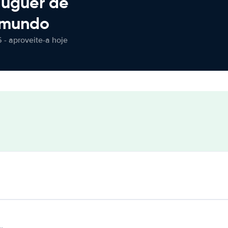
luguer de
 mundo
 - aproveite-a hoje