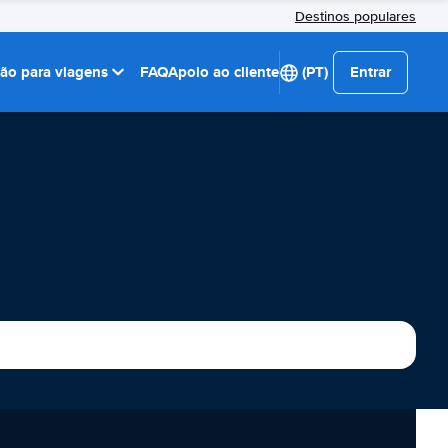
Destinos populares
ção para viagens
FAQ
Apoio ao cliente
(PT)
Entrar