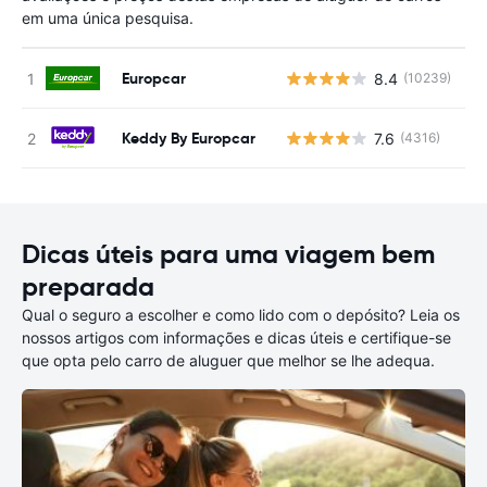
em uma única pesquisa.
Europcar
8.4
(10239)
N
Keddy By Europcar
7.6
(4316)
N
Dicas úteis para uma viagem bem
preparada
Qual o seguro a escolher e como lido com o depósito? Leia os
nossos artigos com informações e dicas úteis e certifique-se
que opta pelo carro de aluguer que melhor se lhe adequa.