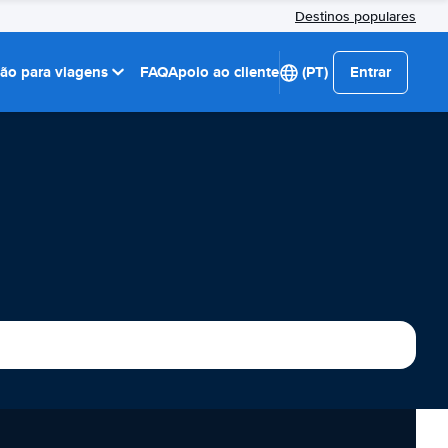
Destinos populares
ção para viagens
FAQ
Apoio ao cliente
(PT)
Entrar