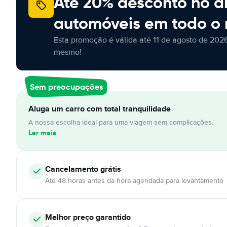
Até 20% desconto no a
automóveis em todo o
Esta promoção é válida até 11 de agosto de 2026
mesmo!
Sem preocupações
Aluga um carro com total tranquilidade
A nossa escolha ideal para uma viagem sem complicações.
Ler mais
Cancelamento
grátis
Até 48 horas antes da hora agendada para levantamento
Melhor preço garantido