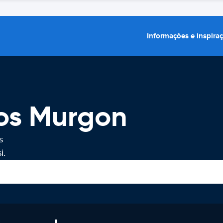
Informações e inspira
ros Murgon
s
i.