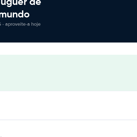
luguer de
 mundo
 - aproveite-a hoje