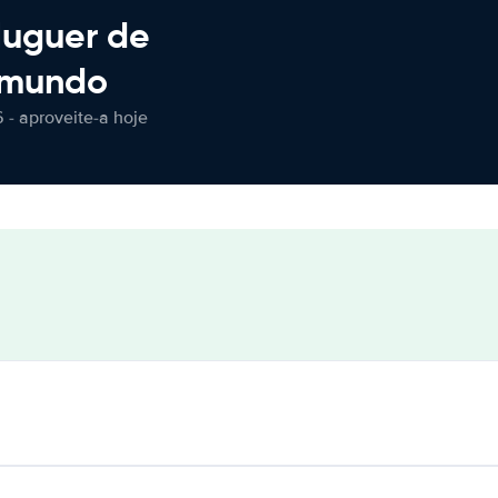
luguer de
 mundo
 - aproveite-a hoje