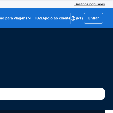
Destinos populares
ção para viagens
FAQ
Apoio ao cliente
(PT)
Entrar