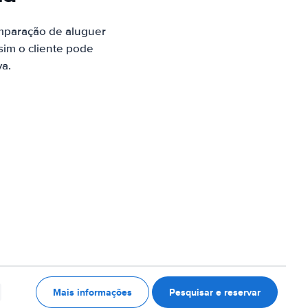
mparação de aluguer
sim o cliente pode
va.
Mais informações
Pesquisar e reservar