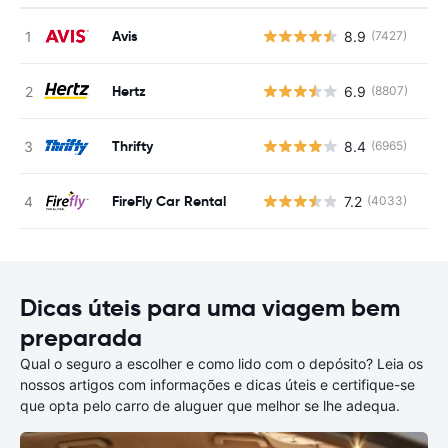
Avis
8.9
(7427)
N
Hertz
6.9
(8807)
N
Thrifty
8.4
(6965)
N
FireFly Car Rental
7.2
(4033)
N
Dicas úteis para uma viagem bem
preparada
Qual o seguro a escolher e como lido com o depósito? Leia os
nossos artigos com informações e dicas úteis e certifique-se
que opta pelo carro de aluguer que melhor se lhe adequa.