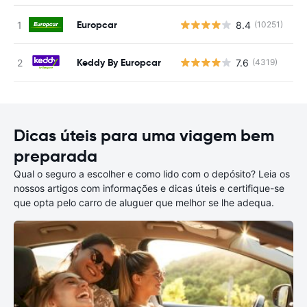
Europcar
8.4
(10251)
N
Keddy By Europcar
7.6
(4319)
N
Dicas úteis para uma viagem bem
preparada
Qual o seguro a escolher e como lido com o depósito? Leia os
nossos artigos com informações e dicas úteis e certifique-se
que opta pelo carro de aluguer que melhor se lhe adequa.