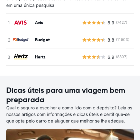
em uma única pesquisa.
Avis
8.9
(7427)
N
Budget
8.8
(11503)
N
Hertz
6.9
(8807)
N
Dicas úteis para uma viagem bem
preparada
Qual o seguro a escolher e como lido com o depósito? Leia os
nossos artigos com informações e dicas úteis e certifique-se
que opta pelo carro de aluguer que melhor se lhe adequa.