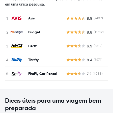
em uma única pesquisa.
Avis
8.9
(7437)
N
Budget
8.8
(11512)
N
Hertz
6.9
(8812)
N
Thrifty
8.4
(6971)
N
FireFly Car Rental
7.2
(4033)
N
Dicas úteis para uma viagem bem
preparada